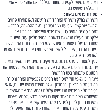
האתר אינו מיועד לקטינים מתחת לגיל 18. אם אתה קטין – אנא
הימנע/י משימוש בו.
מסירת פרטים באתר:
השימוש בחלק משירותי האתר דורש הרשמה ו/או מסירת פרטים
(למשל צור קשר, צ'ט עם נציג וכיו"ב). בעת ההרשמה, תתבקש
למסור פרטים מזהים כגון: שם פרטי ומשפחה, כתובת דואר
אלקטרוני פעילה הנמצאת ברשותך, מספר טלפון ועוד. השדות
שחובה להשלים יסומנו במפורש. ללא מסירת הנתונים המתבקשים
בשדות החובה, לא תוכל להשתמש בשירותי האתר הדורשים הסכמה
ו/או מסירת פרטים.
עליך למסור רק פרטים נכונים, מדויקים ומלאים ואתה מאשר בזאת
את נכונות הפרטים שמסרת. מפעילת האתר תהא רשאית לשמור את
הנתונים שתמסור בעת ההרשמה.
אינך חייב על-פי חוק למסור את הפרטים למפעילת האתר ומסירת
המידע תלויה ברצונך ובהסכמך, אולם מסירת פרטים שגויים, או אי
מסירת מלוא הפרטים הנדרשים עלולים למנוע ממך את האפשרות
להשתמש בשירותים באתר מקום בו רישום נדרש, לפגוע באיכות
השירות הניתן לך וכן לפגוע ביכולת ליצור קשר איתך. אם פרטיך
השתנו, עליך לעדכן אותם באופן מקוון באתר, באזור המיועד לכך.