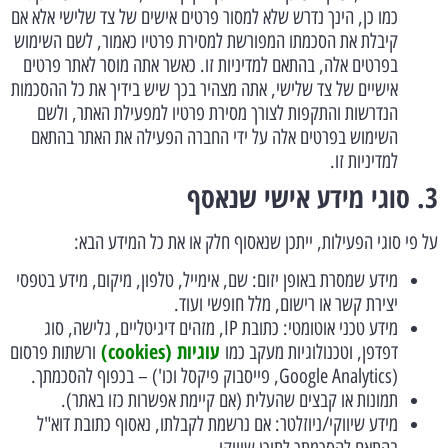
כמו כן, הינך נדרש שלא למסור פרטים אישים של צד שלישי אלא אם
קיבלת את הסכמתו המפורשת למסירת פרטיו כאמור, לשם השימוש
בפרטים אלה, בהתאם למדיניות זו. כאשר אתה מוסר לאתר פרטים
אישיים של צד שלישי, אתה מצהיר בכך שיש בידיך את כל ההסכמות
הנדרשות והתקפות לצורך מסירת פרטיו למפעילת האתר, ולשם
השימוש בפרטים אלה על ידי החברה הפעילה את האתר בהתאם
למדיניות זו.
3. סוגי מידע אישי שנאסף
על פי סוגי הפעילות, ייתכן שנאסוף חלק או את כל המידע הבא:
מידע שמסרת באופן יזום: שם, אימייל, טלפון, מיקום, מידע בטפסי
יצירת קשר או רישום, מלל חופשי ועוד.
מידע טכני אוטומטי: כתובת IP, מזהים דיגיטליים, גלישה, סוג
עוגיות (cookies)
דפדפן, וטכנולוגיות מעקב כמו
ורשתות פרסום
(Google Analytics, פייסבוק פיקסל וכו') – בכפוף להסכמתך.
תמונות או קבצים שהעלית (אם קיימת אפשרות כזו באתר).
מידע שיווקי/ניוזלטר: אם נרשמת לקבלתו, נאסוף כתובת דוא"ל
בהתאם להסכמתך לתוכן שיווקי.